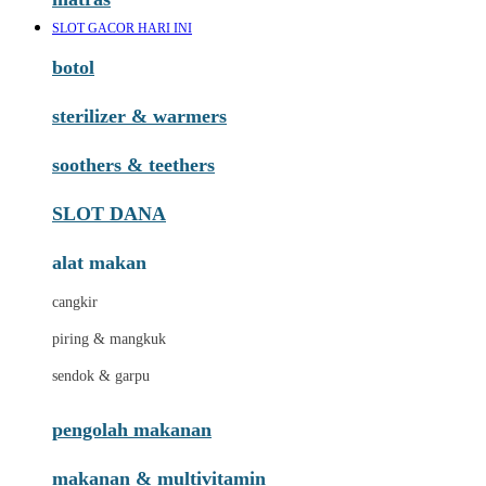
SLOT GACOR HARI INI
botol
sterilizer & warmers
soothers & teethers
SLOT DANA
alat makan
cangkir
piring & mangkuk
sendok & garpu
pengolah makanan
makanan & multivitamin