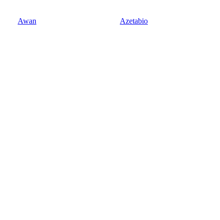
Awan
Azetabio