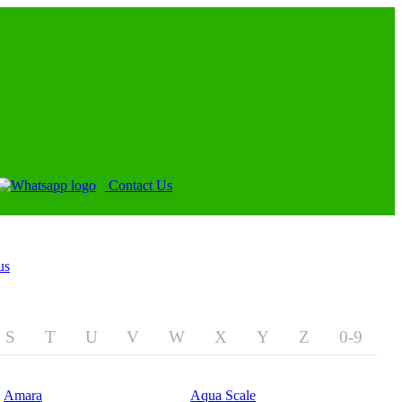
Contact Us
us
S
T
U
V
W
X
Y
Z
0-9
Amara
Aqua Scale