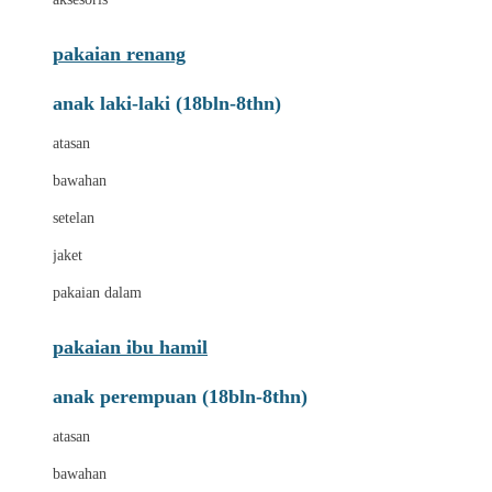
pakaian renang
anak laki-laki (18bln-8thn)
atasan
bawahan
setelan
jaket
pakaian dalam
pakaian ibu hamil
anak perempuan (18bln-8thn)
atasan
bawahan