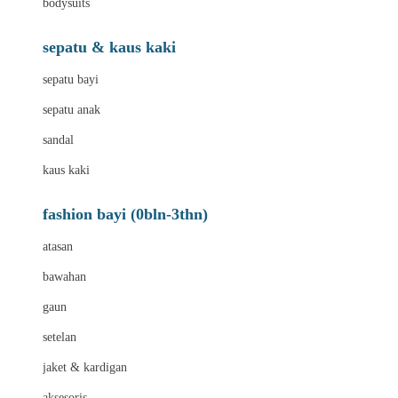
bodysuits
sepatu & kaus kaki
sepatu bayi
sepatu anak
sandal
kaus kaki
fashion bayi (0bln-3thn)
atasan
bawahan
gaun
setelan
jaket & kardigan
aksesoris