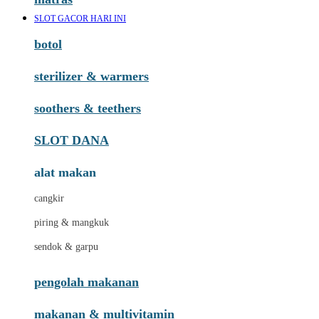
SLOT GACOR HARI INI
botol
sterilizer & warmers
soothers & teethers
SLOT DANA
alat makan
cangkir
piring & mangkuk
sendok & garpu
pengolah makanan
makanan & multivitamin