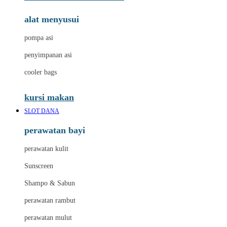
alat menyusui
pompa asi
penyimpanan asi
cooler bags
kursi makan
SLOT DANA
perawatan bayi
perawatan kulit
Sunscreen
Shampo & Sabun
perawatan rambut
perawatan mulut