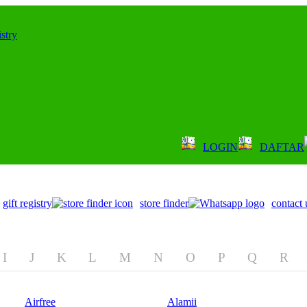
istry
LOGIN
DAFTAR
gift registry
store finder
contact 
I
J
K
L
M
N
O
P
Q
R
Airfree
Alamii