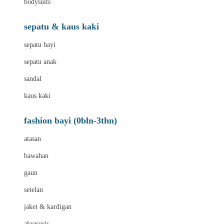
bodysuits
sepatu & kaus kaki
sepatu bayi
sepatu anak
sandal
kaus kaki
fashion bayi (0bln-3thn)
atasan
bawahan
gaun
setelan
jaket & kardigan
aksesoris