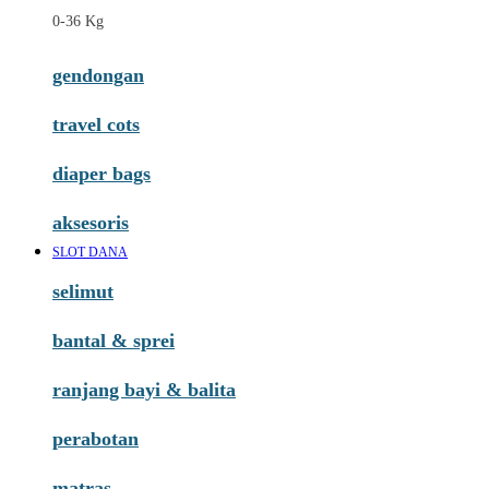
0-36 Kg
gendongan
travel cots
diaper bags
aksesoris
SLOT DANA
selimut
bantal & sprei
ranjang bayi & balita
perabotan
matras