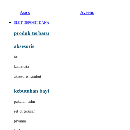
Asics
Aveeno
SLOT DEPOSIT DANA
produk terbaru
aksesoris
tas
kacamata
aksesoris rambut
kebutuhan bayi
pakaian tidur
set & terusan
piyama