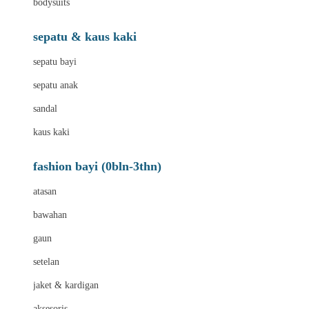
bodysuits
sepatu & kaus kaki
sepatu bayi
sepatu anak
sandal
kaus kaki
fashion bayi (0bln-3thn)
atasan
bawahan
gaun
setelan
jaket & kardigan
aksesoris