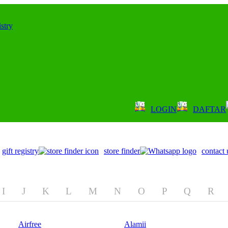
istry
LOGIN
DAFTAR
gift registry
store finder
contact 
I
J
K
L
M
N
O
P
Q
R
Airfree
Alamii