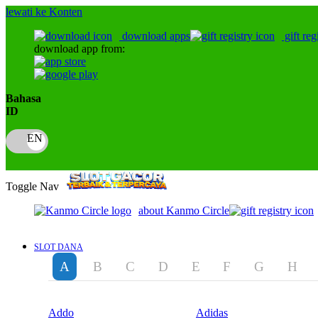
lewati ke Konten
download apps
gift reg
download app from:
Bahasa
ID
Toggle Nav
about Kanmo Circle
SLOT DANA
A
B
C
D
E
F
G
H
Addo
Adidas