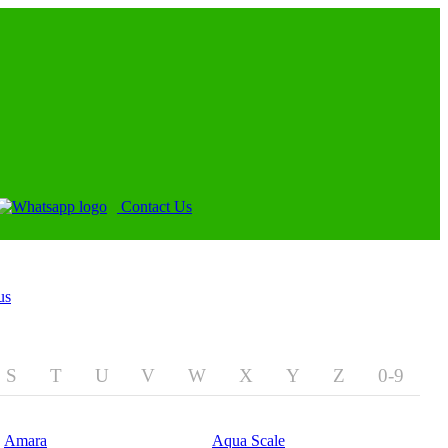
Contact Us
us
S
T
U
V
W
X
Y
Z
0-9
Amara
Aqua Scale