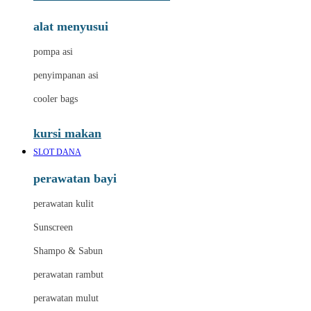
alat menyusui
pompa asi
penyimpanan asi
cooler bags
kursi makan
SLOT DANA
perawatan bayi
perawatan kulit
Sunscreen
Shampo & Sabun
perawatan rambut
perawatan mulut